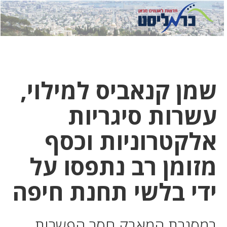
לחץ
לחץ
תפ
כדי
כאן
כדי
לשלוח
דואר
להצט
לוואט
שמן קנאביס למילוי,
עשרות סיגריות
אלקטרוניות וכסף
מזומן רב נתפסו על
ידי בלשי תחנת חיפה
במסגרת המאבק חסר הפשרות