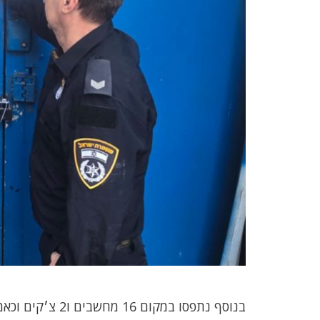
בנוסף נתפסו במקום 16 מחשבים ו2 צ׳קים וכאמור מפקד מחוז חוף חתם על צו סגירה למקום למשך 30 ימים.