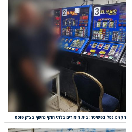
הקזינו נפל בפשיטה: בית הימורים בלתי חוקי נחשף בצ’ק פוסט