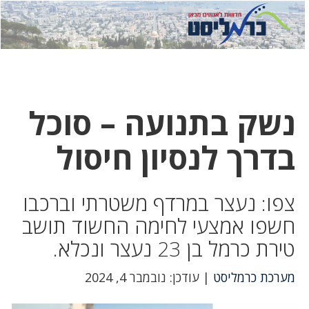
לחץ
לחץ
תפ
כדי
כאן
כדי
לשלוח
דואר
להצט
לוואט
נשק בתנועה – סוכל
בדרך לנסיון חיסול
צפו: נעצר במרדף משטרתי וברכבו
חשפו אמצעי לחימה החשוד תושב
טירת כרמל בן 23 נעצר ונכלא.
מערכת כרמליסט
| עודכן: נובמבר 4, 2024