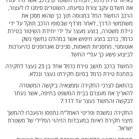
באיזור טירת כרמל, הבחינו השוטרים ברכב אשר מיד עורר
את חשדם עקב צורת נסיעתו, השוטרים סימנו לו לעצור,
הרכב החשוד החל במנוסה תוך כך שהוא מסכן את
משתמשי הדרך, לאחר מרדף שבסופו הרכב תוקל על ידי
ניידת משטרה, בוצע מעצר על ידי יחידת השיטור בטירת
כרמל, ברכב בוצע חיפוש אשר במהלכו נחשף נשק
אוטומטי, מחסניות תואמות, סכינים ואגרופנים כהיערכות
לביצוע פשע כך עפ"י החשד.
החשוד ברכב תושב טירת כרמל אחד בן 23 נעצר לחקירה
בתחנת טירת כרמל בסיום חקירתו נעצר ונכלא.
בהתאם לצרכי החקירה וממצאיה ביקשה המשטרה
להאריך את מעצרם בבית המשפט בחיפה, אשר נעתר
לבקשה והחשוד נעצר עד ל7.11
החקירה נמשכת ופריטי האמל"ח נתפסו והועברו להמשך
מיצוי חקירת ראיות במעבדות הזיהוי הפלילי של משטרת
ישראל.