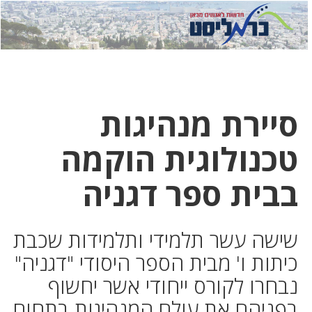
לחץ
לחץ
תפ
כדי
כאן
כדי
לשלוח
דואר
להצט
לוואט
סיירת מנהיגות
טכנולוגית הוקמה
בבית ספר דגניה
שישה עשר תלמידי ותלמידות שכבת
כיתות ו' מבית הספר היסודי "דגניה"
נבחרו לקורס ייחודי אשר יחשוף
בפניהם את עולם המנהיגות בתחום