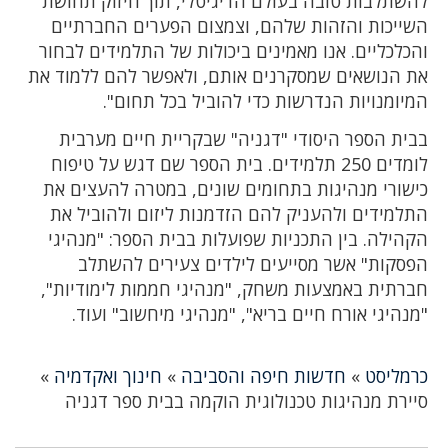
להשתלבות טובה בעולם הדיגיטלי, תוך חיזוק תחושת
השייכות והזהות שלהם, וצמצום הפערים החברתיים
והכלכליים. אנו מאמינים ביכולות של התלמידים לבחור
את הנושאים שמסקרנים אותם, ולאפשר להם ללמוד את
המיומנויות הנדרשות כדי להוביל בכל תחום".
בבית הספר היסודי "דגניה" שבקריית חיים מערבית
לומדים 250 תלמידים. בית הספר שם דגש על טיפוח
כישורי מנהיגות בתחומים שונים, במטרה להעצים את
התלמידים ולהעניק להם הזדמנות ליזום ולהוביל את
הקהילה. בין התכניות שפועלות בבית הספר: "מנהיגי
הפסקות" אשר מסייעים לילדים צעירים להשתלב
חברתית באמצעות משחק, "מנהיגי חממות לימודיות",
"מנהיגי אורח חיים בריא", "מנהיגי מיחשוב" ועוד.
כרמליסט
»
חדשות חיפה והסביבה
»
חינוך ואקדמיה
»
סיירת מנהיגות טכנולוגית הוקמה בבית ספר דגניה