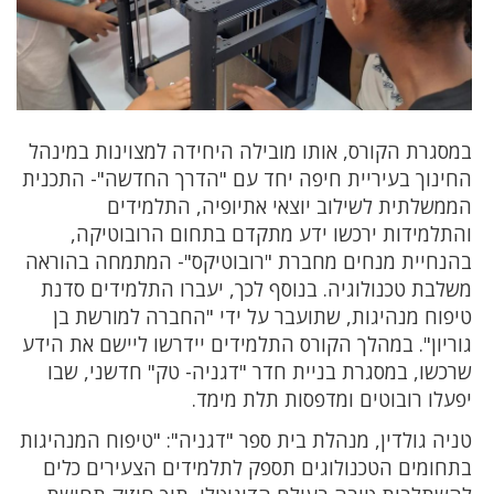
במסגרת הקורס, אותו מובילה היחידה למצוינות במינהל
החינוך בעיריית חיפה יחד עם "הדרך החדשה"- התכנית
הממשלתית לשילוב יוצאי אתיופיה, התלמידים
והתלמידות ירכשו ידע מתקדם בתחום הרובוטיקה,
בהנחיית מנחים מחברת "רובוטיקס"- המתמחה בהוראה
משלבת טכנולוגיה. בנוסף לכך, יעברו התלמידים סדנת
טיפוח מנהיגות, שתועבר על ידי "החברה למורשת בן
גוריון". במהלך הקורס התלמידים יידרשו ליישם את הידע
שרכשו, במסגרת בניית חדר "דגניה- טק" חדשני, שבו
יפעלו רובוטים ומדפסות תלת מימד.
טניה גולדין, מנהלת בית ספר "דגניה": "טיפוח המנהיגות
בתחומים הטכנולוגים תספק לתלמידים הצעירים כלים