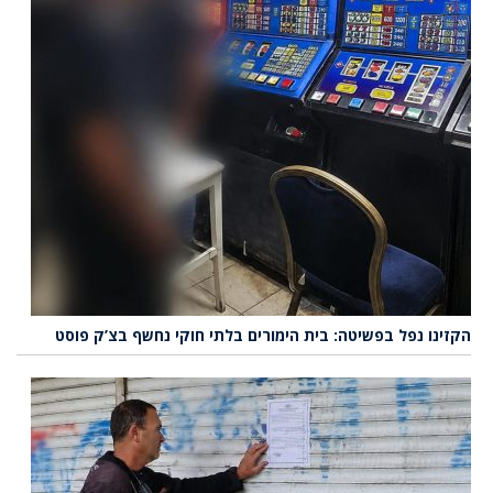
הקזינו נפל בפשיטה: בית הימורים בלתי חוקי נחשף בצ’ק פוסט