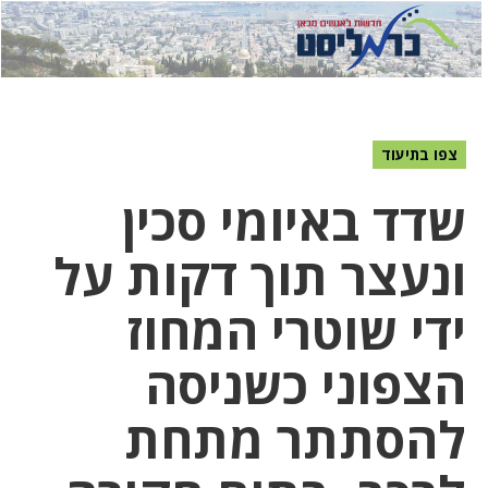
לחץ
לחץ
תפ
כדי
כאן
כדי
לשלוח
דואר
להצט
לוואט
צפו בתיעוד
שדד באיומי סכין
ונעצר תוך דקות על
ידי שוטרי המחוז
הצפוני כשניסה
להסתתר מתחת