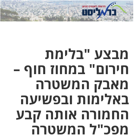
לחץ
לחץ
תפ
כדי
כאן
כדי
לשלוח
דואר
להצט
לוואט
מבצע "בלימת
חירום" במחוז חוף –
מאבק המשטרה
באלימות ובפשיעה
החמורה אותה קבע
מפכ"ל המשטרה