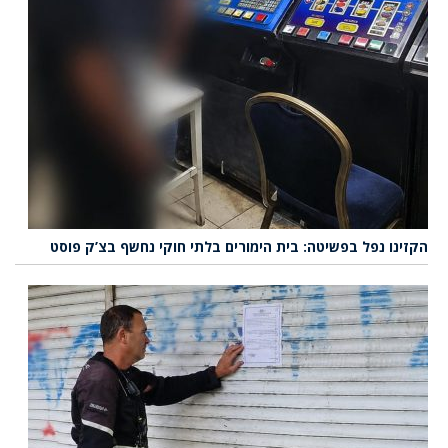
הקזינו נפל בפשיטה: בית הימורים בלתי חוקי נחשף בצ’ק פוסט