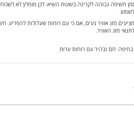
-סגול (UV) עומד על 6, מה שמסמן חשיפה גבוהה לקרינה בשעות השיא. לכן מומלץ לא לשכוח
לשמש.
ציעים מזג אוויר נעים, אם כי עם רוחות שעלולות להפריע. חש
נאי מזג האוויר.
 בחיפה: חם ובהיר עם רוחות ערות