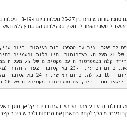
במהלך השבוע הקרוב, התחזית נותרת יציבה, עם טמפרטורות שינועו בי
שמאפשר לתושבי האזור להמשיך בפעילויותיהם בחוץ ללא חשש
היום ולילה קריר עם 18 מעלות. עם זאת, ביום רביעי, ה-23 באוקטובר, צפויה 
התחממות עם טמפרטורה של 26 מעלות ביום ו-18 בלילה. ביום חמישי, ה
זקות ולמדוד את עוצמת השמש בעזרת ביגוד קל אך מוגן. בשע
ר ובערב מומלץ לקחת בחשבון את הרוחות וללבוש ביגוד קצר