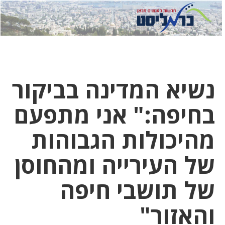
לחץ
לחץ
תפ
כדי
כאן
כדי
לשלוח
דואר
להצט
לוואט
נשיא המדינה בביקור
בחיפה:" אני מתפעם
מהיכולות הגבוהות
של העירייה ומהחוסן
של תושבי חיפה
והאזור"