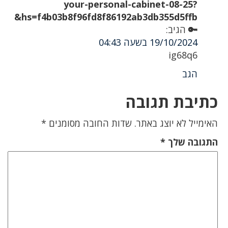
your-personal-cabinet-08-25?
hs=f4b03b8f96fd8f86192ab3db355d5ffb&
🔑
הגיב:
19/10/2024 בשעה 04:43
ig68q6
הגב
כתיבת תגובה
האימייל לא יוצג באתר.
שדות החובה מסומנים
*
התגובה שלך
*