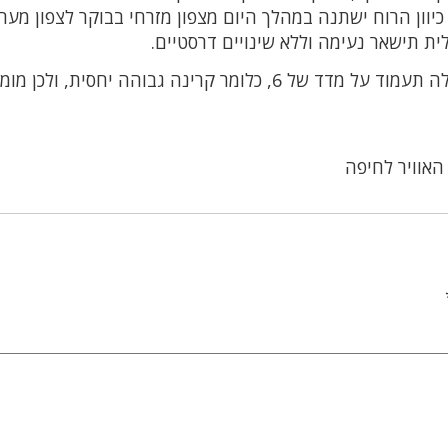
שבים שיכולים להגיע עד 24 קמ”ש. כיוון הרוח ישתנה במהלך היום מצפון מזרחי בבוקר לצפון מע
ת תישאר נעימה וללא שינויים דרסטיים.
זיהום האוויר יהיה נמוך, והקרינה האולטרה-סגולה תעמוד על מדד של 6, כלומר קרינה גבוהה יחסית, ולכן
האוויר לחיפה