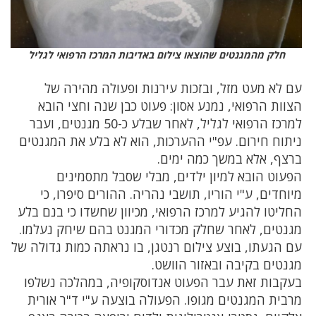
חלק מהמגנטים שהוצאו צילום באדיבות המרכז הרפואי לגליל
עם לא מעט מזל, ובזכות עירנות ופעולה מהירה של
הצוות הרפואי, נמנע אסון: פעוט כבן שנה וחצי הובא
למרכז הרפואי לגליל, לאחר שבלע כ-50 מגנטים, ועבר
ניתוח חירום. עפ"י ההערכות, הוא לא בלע את המגנטים
ברצף, אלא במשך כמה ימים.
הפעוט הובא למיון ילדים, מבלי שסבל מתסמינים
מיוחדים, ע"י הוריו, תושבי נהריה. ההורים סיפרו, כי
החליטו להגיע למרכז הרפואי, מכיוון שחשדו כי בנם בלע
מגנטים, לאחר שחלק מכדורי המגנט בהם שיחק נעלמו.
עם הגעתו, בוצע צילום רנטגן, בו נראתה כמות גדולה של
מגנטים בקיבה ובאזור הוושט.
בעקבות זאת עבר הפעוט אנדוסקופיה, במהלכה נשלפו
מרבית המגנטים מגופו. הפעולה בוצעה ע"י ד"ר אורית