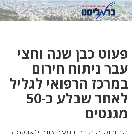
לחץ
לחץ
תפ
כדי
כאן
כדי
לשלוח
דואר
להצט
לוואט
פעוט כבן שנה וחצי
עבר ניתוח חירום
במרכז הרפואי לגליל
לאחר שבלע כ-50
מגנטים
התינוק הועבר במצב טוב לאישפוז