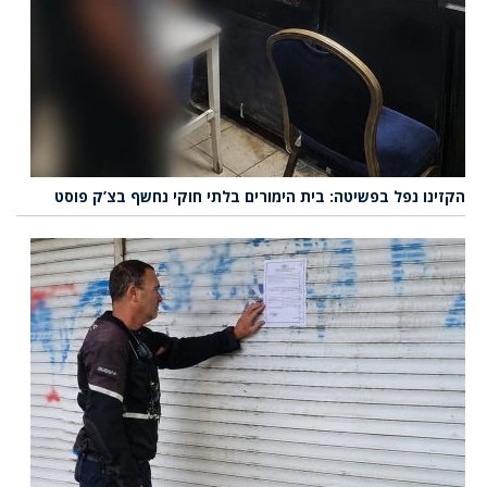
הקזינו נפל בפשיטה: בית הימורים בלתי חוקי נחשף בצ’ק פוסט