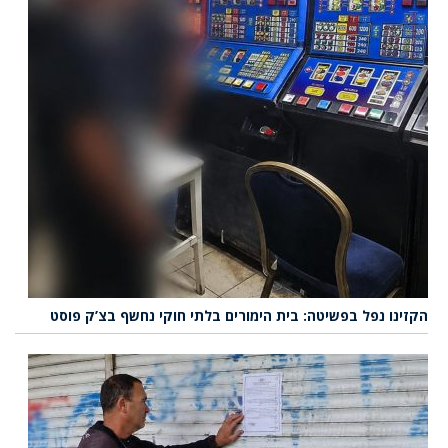
הקזינו נפל בפשיטה: בית הימורים בלתי חוקי נחשף בצ’ק פוסט