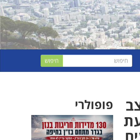
 קשה, 18 במצב
פופולרי
פגיעת
ים