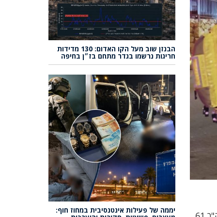
הבנזן שוב מעל הקו האדום: 130 מדידות
חריגות נרשמו בגדר מתחם בז״ן בחיפה
יממה של פעילות אינטנסיבית במחוז חוף:
עשרות החובשים והפראמדיקים של מד״א, והכוח הרפואי של צה״ל העניקו טיפול רפואי ופינו לבתי החולים סה"כ 61