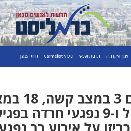
חינוך ואקדמיה
תרבות ופנאי
Carmelist VOD
חזית הצפון
61 פצועים, מתוכם 3 במצב
בינוני, 31 במצב קל ו-9 נפגעי חרדה ב
יזו על אירוע רב נפגע