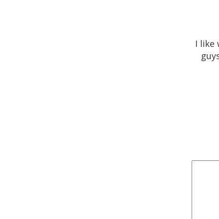
I lik
guys