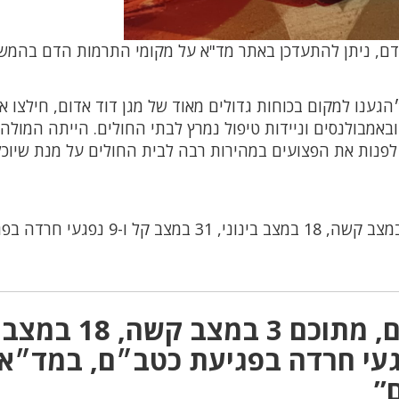
ם דם, ניתן להתעדכן באתר מד"א על מקומי התרמות הדם בהמש
הגענו למקום בכוחות גדולים מאוד של מגן דוד אדום, חילצו אל
באמבולנסים וניידות טיפול נמרץ לבתי החולים. הייתה המולה
לפנות את הפצועים במהירות רבה לבית החולים על מנת שיוכל
61 פצועים, מתוכם 3 במצב קשה, 18 במצב בינוני, 31 במצב קל ו-9 
תגובה אחת על “61 פצועים, מתוכם 3 במצב קשה, 18 במצב
י, 31 במצב קל ו-9 נפגעי חרדה בפגיעת כטב״ם, במד״א
”