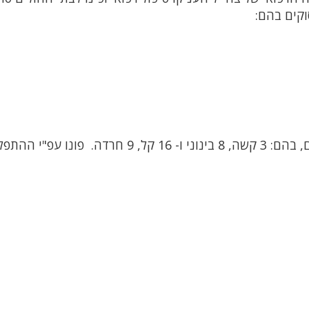
וקים בהם:
פונו לבתי החולים ע"י מד"א ומסוקים: 37 נפגעים, בהם: 3 קשה, 8 בינוני ו- 16 קל, 9 חרדה. פונו