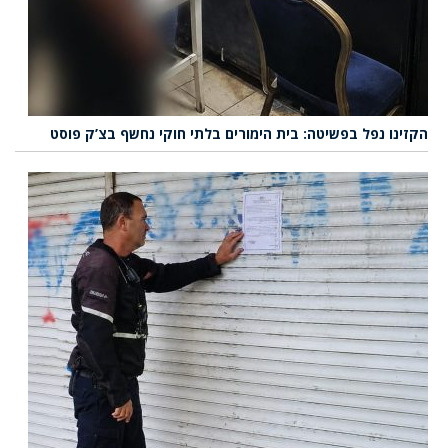
הקזינו נפל בפשיטה: בית הימורים בלתי חוקי נחשף בצ’ק פוסט