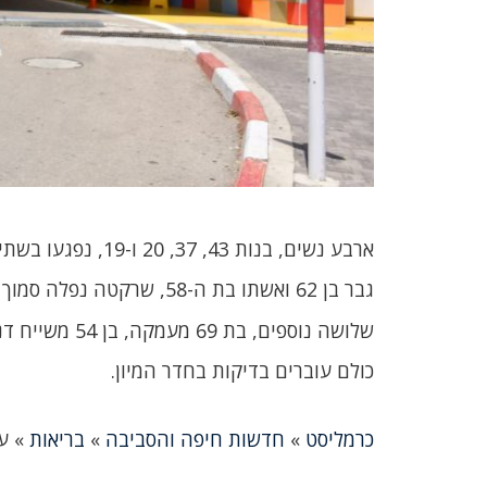
ארבע נשים, בנות 43, 37, 20 ו-19, נפגעו בשתי תאונות דרכים (ליד ירכא ובנהריה) בעת אזעקה.
גבר בן 62 ואשתו בת ה-58, שרקטה נפלה סמוך לרכבם, סובלים מפגיעות הדף ומוגדרים בנוסף כנפגעי חרדה.
שלושה נוספים, בת 69 מעמקה, בן 54 משייח דנון ובן 38 מנהריה, נחבלו במהלך ריצה למרחבים מוגנים.
כולם עוברים בדיקות בחדר המיון.
כרמליסט
»
חדשות חיפה והסביבה
»
בריאות
»
ע