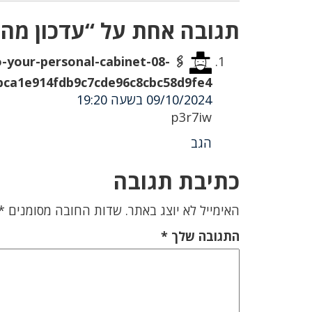
תגובה אחת על “עדכון מהמ
to-your-personal-cabinet-08-
ca1e914fdb9c7cde96c8cbc58d9fe4& 🖇
09/10/2024 בשעה 19:20
p3r7iw
הגב
כתיבת תגובה
האימייל לא יוצג באתר.
שדות החובה מסומנים
*
התגובה שלך
*