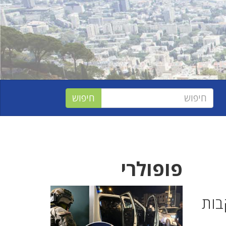
פופולרי
בות