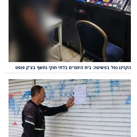
הקזינו נפל בפשיטה: בית הימורים בלתי חוקי נחשף בצ’ק פוסט