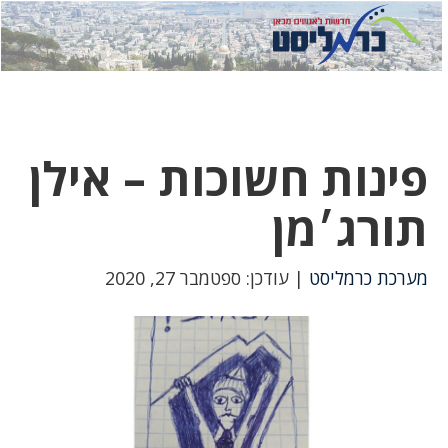
לחץ
לחץ
תפ
כדי
כאן
כדי
לשלוח
דואר
להצט
לוואט
פינות חשוכות – אילן
תורג׳מן
מערכת כרמליסט
| עודכן: ספטמבר 27, 2020