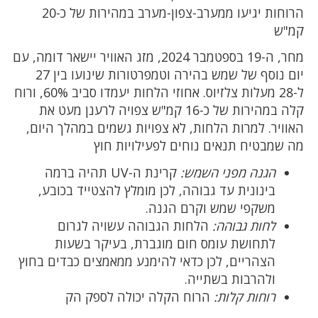
הרוחות יגיעו ממערב-צפון-מערב במהירות של כ-20
קמ"ש
מחר, ה-19 בספטמבר 2024, מזג האוויר יישאר דומה, עם
יום נוסף של שמש בהירה וטמפרטורות שינועו בין 27
ל-28 מעלות צלזיוס. אחוזי הלחות יעמדו סביב 60%, ורוח
קלה במהירות של כ-16 קמ"ש צפויה לרענן מעט את
האוויר. למרות הלחות, לא צפויות גשמים במהלך היום,
מה שמבטיח תנאים נוחים לפעילויות חוץ
הגנה מפני השמש:
קרינת ה-UV תהיה ברמה
בינונית עד גבוהה, לכן מומלץ להצטייד בכובע,
משקפי שמש וקרם הגנה.
לחות גבוהה:
הלחות הגבוהה עשויה לגרום
לתחושת עומס חום מוגברת, בעיקר בשעות
הצהריים, לכן כדאי להימנע ממאמצים כבדים בחוץ
ולהרבות בשתייה.
רוחות קלות:
הרוח הקלה יכולה לספק הק