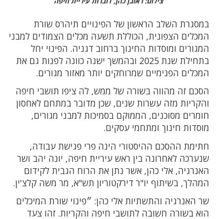
צילום: ראובן כהן, דוברות עיריית חיפה
במסגרת השלב הראשון של הפינויים תיהרס שורת
המכלים הצפונית, הכוללת תשעה מכלים הצמודים למבני
המגורים ומוסדות החינוך ברחוב דגניה. הפינוי יחל
בתחילת שנת 2025 ובהמשך ישנה כוונה לפנות גם את
המכלים הפנימיים שמרוחקים יותר מאזור מגורים.
הסכם זה מהווה בשורה של ממש, לה ציפו תושבי חיפה
והקריות מזה עשרות שנים, שכן מדובר במתחם לאחסון
חומרים מסוכנים, הממוקם בסמיכות למבני מגורים,
מוסדות חינוך ומתחמי עסקים.
חתימת ההסכם ההיסטורי הינה פרי פגישת עבודה,
שנערכה לאחרונה בין ראש עיריית חיפה, יונה יהב ושר
האנרגיה, אלי כהן, אשר נתן את הרוח הגבית לקידום
המהלך, בשיתוף יו"ר דירקטוריון תש"א, מר משה קלצ'ין.
שר האנרגיה והתשתיות אלי כהן: ״פינוי שורת המיכלים
הוא בשורה חשובה לתושבי חיפה והקריות. זהו צעד