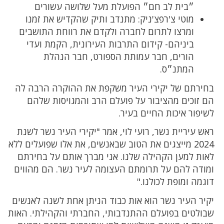
״בית לב חם״ הפועלת מעל שלושה עשורים
מוטי צ'רפצ'ניק: מתנדב ותיק שהקדיש את זמנו
ומרצו לתרום לחברה ולקדם את רווחת התושבים
ביניהם- קידום התרבות העירונית, הקמת ועדי
הורים, חבר עמותת הספורט, חבר הנהלת
המתנ״ס.
בחירתם של יקירי העיר משקפת את ההוקרה הרבה לה
הם זוכים מהציבור על פועלם הרב והמגויסות שלהם
לשיפור איכות החיים בעיר.
ראש עיריית נשר, רועי לוי, אמר "יקירי העיר נשר לשנת
2024 מייצגים את הטוב שבאנשים, את אלו שפועלים ללא
לאות למען הקהילה שלנו. אני מברך אותם על בחירתם
ומודה להם על תרומתם העצומה לעיר נשר. הם מהווים
דוגמה ומופת לכולנו."
יקיר העיר נשר הוא אות כבוד הניתן אחת לשנה לאנשים
שבולטים בפועלם ההתנדבותי, החברתי והקהילתי. האות