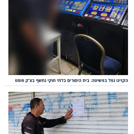
הקזינו נפל בפשיטה: בית הימורים בלתי חוקי נחשף בצ’ק פוסט