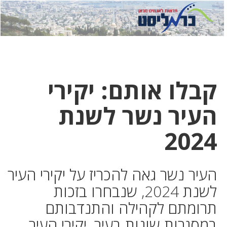
לחץ
לחץ
תפ
כדי
כאן
כדי
לשלוח
דואר
להצט
לוואט
קבלו אותם: יקירי
העיר נשר לשנת
2024
העיר נשר גאה להכריז על יקירי העיר
לשנת 2024, שנבחרו בזכות
תרומתם לקהילה והתנדבותם
במסגרות שונות בעיר. יקירי העיר