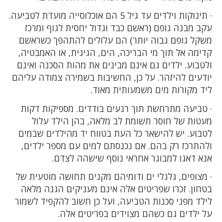
· תינוקות וילדים עד גיל 5 הם אוכלוסייה מועדת לטביעה.
עקב מבנה גופם (ראשם כבד וגדול יחסית לגוף ומרכז
משקל גופם גבוה יותר) הם עלולים להתהפך כשראשם
קדימה אל תוך מי הבריכה, הים, הגיגית, או האמבטיה,
ולטבוע. ילדים גם אינם מבינים את מהות הסכנה ואינם
יודעים להיזהר. על כן, החשיבות בשמירה צמודה עליהם
ליד מקורות מים משמעותית מאוד.
· טביעה מתרחשת תוך רגעים בודדים. מספיקות דקות
מעטות של חוסר תשומת לב מלאה, בהן הילד עלול
לטבוע. יש להישאר כל העת בטווח יד מהילדים שבמים
ולהתרכז רק בהם. אם נכנסתם למים עם מספר ילדים,
אנא דאגו למבוגר אחראי נוסף שישהה לצדם.
· מצופים, גלגלי ים ודומיהם מקנים תחושה מוטעית של
בטחון. זכרו שפריטים אלה אינם מעניקים הגנה מלאה
לילד מפני סכנות הטביעה, ועל כן חשוב להקפיד לשמור
על ילדים גם כשהם מצוידים בפריטים אלה.