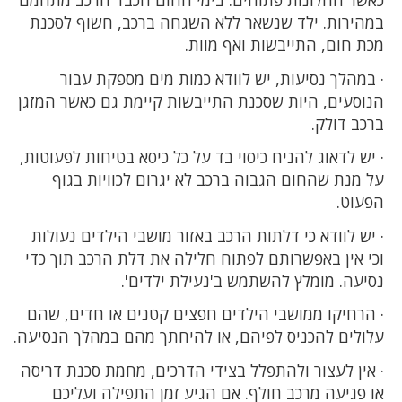
כאשר החלונות פתוחים. בימי החום הכבד הרכב מתחמם
במהירות. ילד שנשאר ללא השגחה ברכב, חשוף לסכנת
מכת חום, התייבשות ואף מוות.
· במהלך נסיעות, יש לוודא כמות מים מספקת עבור
הנוסעים, היות שסכנת התייבשות קיימת גם כאשר המזגן
ברכב דולק.
· יש לדאוג להניח כיסוי בד על כל כיסא בטיחות לפעוטות,
על מנת שהחום הגבוה ברכב לא יגרום לכוויות בגוף
הפעוט.
· יש לוודא כי דלתות הרכב באזור מושבי הילדים נעולות
וכי אין באפשרותם לפתוח חלילה את דלת הרכב תוך כדי
נסיעה. מומלץ להשתמש ב'נעילת ילדים'.
· הרחיקו ממושבי הילדים חפצים קטנים או חדים, שהם
עלולים להכניס לפיהם, או להיחתך מהם במהלך הנסיעה.
· אין לעצור ולהתפלל בצידי הדרכים, מחמת סכנת דריסה
או פגיעה מרכב חולף. אם הגיע זמן התפילה ועליכם