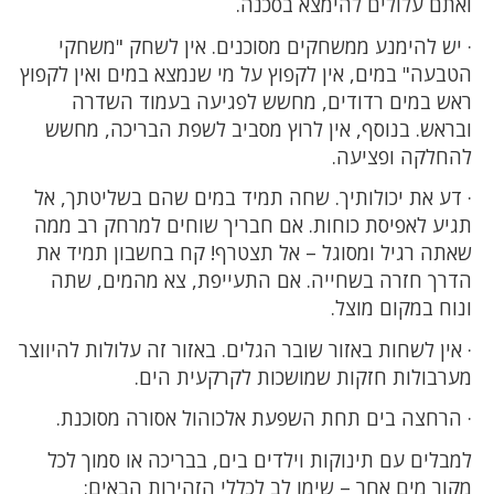
ואתם עלולים להימצא בסכנה.
· יש להימנע ממשחקים מסוכנים. אין לשחק "משחקי
הטבעה" במים, אין לקפוץ על מי שנמצא במים ואין לקפוץ
ראש במים רדודים, מחשש לפגיעה בעמוד השדרה
ובראש. בנוסף, אין לרוץ מסביב לשפת הבריכה, מחשש
להחלקה ופציעה.
· דע את יכולותיך. שחה תמיד במים שהם בשליטתך, אל
תגיע לאפיסת כוחות. אם חבריך שוחים למרחק רב ממה
שאתה רגיל ומסוגל – אל תצטרף! קח בחשבון תמיד את
הדרך חזרה בשחייה. אם התעייפת, צא מהמים, שתה
ונוח במקום מוצל.
· אין לשחות באזור שובר הגלים. באזור זה עלולות להיווצר
מערבולות חזקות שמושכות לקרקעית הים.
· הרחצה בים תחת השפעת אלכוהול אסורה מסוכנת.
למבלים עם תינוקות וילדים בים, בבריכה או סמוך לכל
מקור מים אחר – שימו לב לכללי הזהירות הבאים: