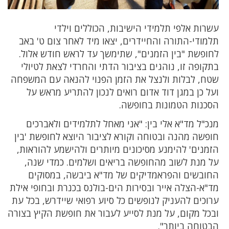
עשרות אלפי תלמידי הישיבות, הכוללים וילדי
תלמודי-התורה והחיידרים, יצאו מיד לאחר צום ט' באב
לחופשת "בין הזמנים", שתימשך עד לראש חודש אלול.
בתקופה זו, נוהגים בציבור הדתי והחרדי לצאת לטיולי
שטח, לבלות ולנצל את הזמן הפנוי להנאה עם המשפחה
ועל כן במגן דוד אדום רואים לנכון להתריע מראש על
הסכנות הטמונות בחופשה.
מנכ"ל מד"א אלי בין: "אני מאחל לתלמידים ולאברכים
חופשה מהנה ובטוחה וקורא לציבור היוצא לחופשת 'בין
הזמנים' להימנע מסיכונים מיותרים ולהישמע להוראות,
על מנת לשוב מהחופשה בריאים ושלמים. כמדי שנה,
החובשים והפראמדיקים של מד"א ביבשה, במסוקים
מד"א-הצלה אייר ובסירות הים-בולנס בכנרת ובחופי אילת
ערוכים להעניק לנופשים כל סיוע רפואי שיידרש, בכל עת
ובכל מקום, על מנת לסייע לעבור את חופשת הקיץ בצורה
הבטוחה ביותר".