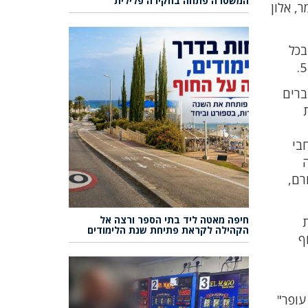
המשטרה פתחה בחקירה פלילית
, אלון
בכל
וברים
בי
ה
רם,
חיפה מאטה ליד בתי הספר ורצה אל
ת
הקהילה לקראת פתיחת שנת הלימודים
ף
עופר"