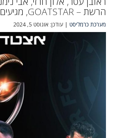
ראובן עטר, אלון חרזי, אבי נימ
הרשת – GOATSTAR, מגיעים לחגיגת כדורגל באצטדיון "סמי עופר"
מערכת כרמליסט
| עודכן: אוגוסט 5, 2024