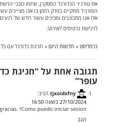
הטורניר מתקיים בפרק הזמן בו אנו מציינים עשור
אלו אנו מתכוננים ומכינים עשור חדש של רגעים
לרכישת כרטיסים לאירוע:
כרמליסט
»
חדשות היום
»
חגיגת כדורגל עם כל 
תגובה אחת על “חגיגת כדו
עופר”
tjxoidxfny
הגיב:
27/10/2024 בשעה 16:50
racias. ?Como puedo iniciar sesion?
הגב