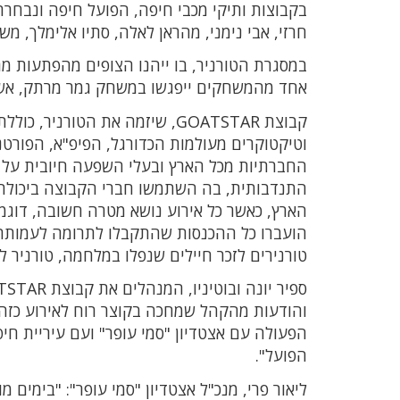
בקבוצות ותיקי מכבי חיפה, הפועל חיפה ונבחרת י
חרזי, אבי נימני, מהראן לאלה, סתיו אלימלך, משה 
במסגרת הטורניר, בו ייהנו הצופים מהפתעות מר
אחד מהמשחקים ייפגשו במשחק גמר מרתק, אשר בס
קבוצת GOATSTAR, שיזמה את הטו
וטיקטוקרים מעולמות הכדורגל, הפיפ"א, הפורטני
החברתיות מכל הארץ ובעלי השפעה חיובית על י
התנדבותית, בה השתמשו חברי הקבוצה ביכולת
הארץ, כאשר כל אירוע נושא מטרה חשובה, דוגמ
הועברו כל ההכנסות שהתקבלו לתרומה לעמותת "ל
טורנירים לזכר חיילים שנפלו במלחמה, טורניר ל
והודעות מהקהל שמחכה בקוצר רוח לאירוע כזה 
הפעולה עם אצטדיון "סמי עופר" ועם עיריית חי
הפועל".
ליאור פרי, מנכ"ל אצטדיון "סמי עופר": "בימים 