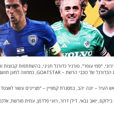
, יארח האצטדיון העירוני, "סמי עופר", טורניר כדורגל חגיגי, בהשתתפות קבוצות ו
נבחרת ישראל, מכבי חיפה, הפועל חיפה וקבוצת הכדורגל של כוכבי הרשת – ATSTAR
1, יתקיים במעמד ראש העיר – יונה יהב, במסגרת קמפיין – "מציינים עשור לאצטדי
 בילוקס, יואב גבאי, דילן דרור, רועי פלדמן, עמית מורשת, אלכס