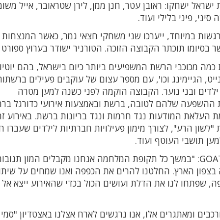
שראל ישחקו: ראובן עטר, חנן ממן, לירן שטראובר, אייל משומר
סיני, פיני בלילי ועוד.
גשות במיוחד, ייערכו שני משחקי חצאי גמר, כאשר המנצחות 
יומו תוכתר הקבוצה הזוכה. הטורניר ישודר בערוץ ספורט 5.
רניר, כוללת כמה מכוכבי הרשת המשפיעים ביותר כיום בישראל, בהם יוטי
יט, הגיימינג וכו', עם מספר עצום של עוקבים פעילים ברשתות
לדים ובני נוער. הקבוצה הוקמה לפני כשנה למען מטרה
 ההשפעה שלהם לטובה, ברשת ובאמצעות אירועי כדורגל ברח
ת העלאת המודעות נגד חרמות ונגד בריונות ברשת. באירוע ז
שון הרע", לצורך מימון פעילויות חברתיות לילדים שעברו ח
מען תושבי העוטף ועוד.
ספיר יונה ובוטיניו, המנהלים את קבוצת GOATSTAR: "במשך כל תקופת המלחמה אנחנו מקבלים המון תגובו
בצפון הארץ. החלטנו להרים את הכפפה ואנו שמחים על שיתו
פה, שפתחו לנו את הדלת ועושים הכול בכדי שהאירוע ייצא אל
מורכבים ומאתגרים אלו, אנו נרגשים לארח אצלנו באצטדיון "סמי 