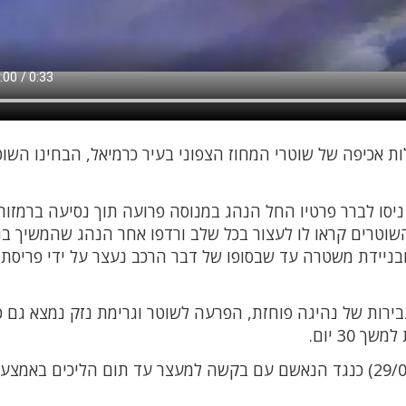
סגרת פעילות אכיפה של שוטרי המחוז הצפוני בעיר כרמיאל, הבחינו השו
יסו לברר פרטיו החל הנהג במנוסה פרועה תוך נסיעה ברמזור
שוטרים קראו לו לעצור בכל שלב ורדפו אחר הנהג שהמשיך בני
בניידת משטרה עד שבסופו של דבר הרכב נעצר על ידי פריסת
לבד עבירות של נהיגה פוחזת, הפרעה לשוטר וגרימת נזק נמצא גם כי
30 יום.
עם סיום שלב החקירה, כתב אישום הוגש (29/07/24) כנגד הנאשם עם בקשה למעצר עד תום הליכים באמצ