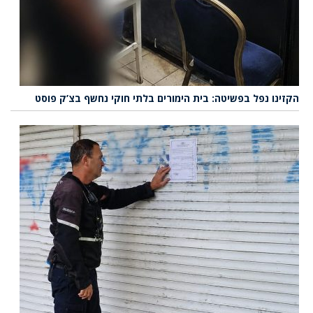
הקזינו נפל בפשיטה: בית הימורים בלתי חוקי נחשף בצ’ק פוסט