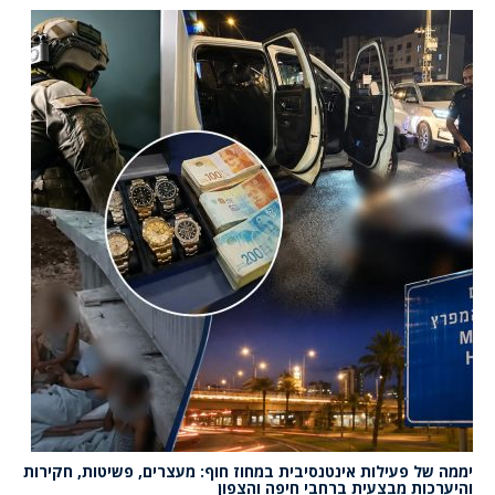
יממה של פעילות אינטנסיבית במחוז חוף: מעצרים, פשיטות, חקירות
והיערכות מבצעית ברחבי חיפה והצפון