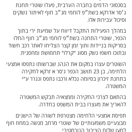
בסכסוכי הדמים בחברה הערבית, פעלו שוטרי תחנת
ג׳סר אדרקא בשת״פ לוחמי מג״ב חוף לאיתור נשקים
וסיכול עבירות אלו.
במהלך הפעילות התקבל דיווח על שמיעת ירי בתוך
הכפר, שוטרי התחנה בשת״פ לוחמי מג״ב חוף החלו
בסריקות בניידות ותוך זמן קצר הצליחו לאתר רכב חשוד
ובתוכו חשפו נשק מסוג "קרלו" תחמושת ומחסנית.
השוטרים עצרו במקום את הנהג שברשותו נתפסו אמצעי
הלחימה, בן 23 תושב הכפר ג'סר א זרקא לחקירה
בתחנת זיכרון בסיומה נכלא ורכבו נתפס ונגרר ע"י
המשטרה.
בהתאם לצרכי החקירה וממצאיה תבקש המשטרה
להאריך את מעצרו בבית המשפט בחדרה.
תפיסת אמצעי הלחימה מצטרפת לשורה של הישגים
מבצעיים משמעותיים של שוטרי מרחב מנשה במחוז חוף
למען שלום הציבור הנורמטיבי.