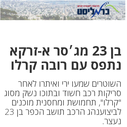
לחץ
לחץ
תפ
כדי
כאן
כדי
לשלוח
דואר
להצט
לוואט
בן 23 מג׳סר א-זרקא
נתפס עם רובה קרלו
השוטרים שמעו ירי ואיתרו לאחר
סריקות רכב חשוד ובתוכו נשק מסוג
"קרלו", תחמושת ומחסנית מוכנים
לביצוענהג הרכב תושב הכפר בן 23
נעצר.