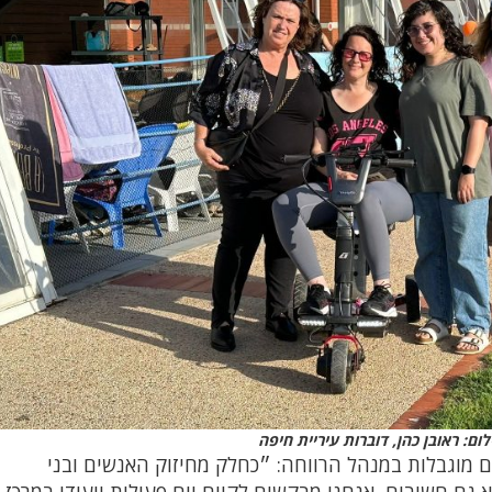
ום: ראובן כהן, דוברות עיריית חיפה
 מוגבלות במנהל הרווחה: ״כחלק מחיזוק האנשים ובני