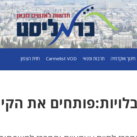
חינוך ואקדמיה
תרבות ופנאי
Carmelist VOD
חזית הצפון
לויות:פותחים את הקי