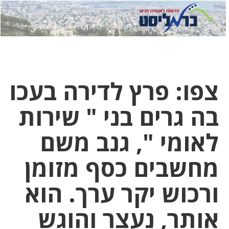
לחץ
לחץ
תפ
כדי
כאן
כדי
לשלוח
דואר
להצט
לוואט
צפו: פרץ לדירה בעכו
בה גרים בני " שירות
לאומי ", גנב משם
מחשבים כסף מזומן
ורכוש יקר ערך. הוא
אותר, נעצר והוגש