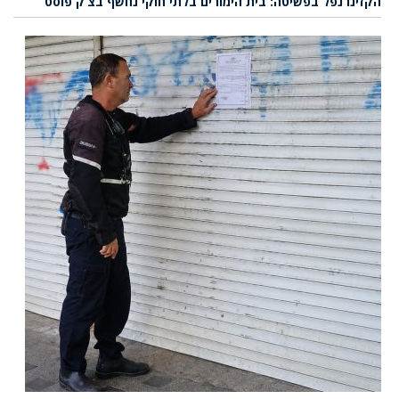
הקזינו נפל בפשיטה: בית הימורים בלתי חוקי נחשף בצ’ק פוסט