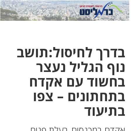
לחץ
לחץ
תפ
כדי
כאן
כדי
לשלוח
דואר
להצט
לוואט
בדרך לחיסול:תושב
נוף הגליל נעצר
בחשוד עם אקדח
בתחתונים – צפו
בתיעוד
אקדח במכנסים, רעלת פנים