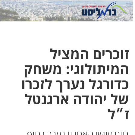
לחץ
לחץ
תפ
כדי
כאן
כדי
לשלוח
דואר
להצט
לוואט
זוכרים המציל
המיתולוגי: משחק
כדורגל נערך לזכרו
של יהודה ארגנטל
ז״ל
ביום שישי האחרון נערך בחוף