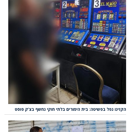
הקזינו נפל בפשיטה: בית הימורים בלתי חוקי נחשף בצ’ק פוסט