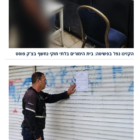
הקזינו נפל בפשיטה: בית הימורים בלתי חוקי נחשף בצ’ק פוסט