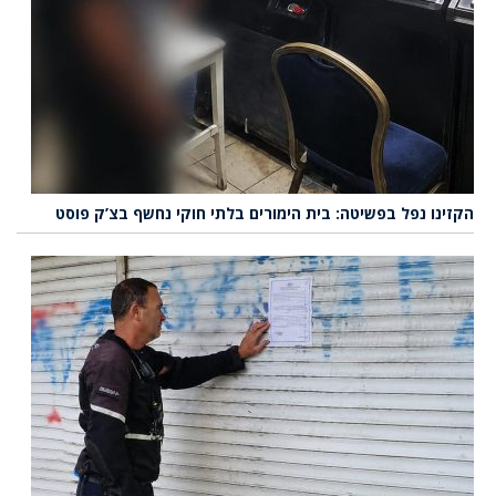
הקזינו נפל בפשיטה: בית הימורים בלתי חוקי נחשף בצ’ק פוסט