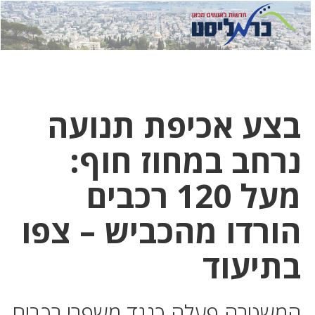
לחץ
לחץ
תפ
כדי
כאן
כדי
לשלוח
דואר
להצט
לוואט
בצע אכיפת תנועה
נרחב במחוז חוף:
מעל 120 רכבים
הורדו מהכביש – צפו
בתיעוד
המשטרה פעלה כנגד משפרי רכבים