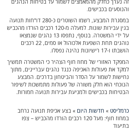
זה נערך כחלק מהמאמצים לשמור על בטיחות הנהגים
והנוסעים בכבישים.
במסגרת המבצע, רשמו השוטרים כ-280 דו"חות תנועה
בגין עבירות שונות. למעלה מ-120 רכבים הורדו מהכביש
על ידי המשטרה. בנוסף, נתפסו 13 נהגים שנמצאו
נוהגים תחת השפעת אלכוהול או סמים, 22 רכבים
הושבתו ו-17 רישיונות נהיגה נפסלו.
המפקד האזורי של מחוז חוף הצהיר כי המשטרה תמשיך
למקד את פעולות האכיפה כנגד נהגים עבריינים, מתוך
נחישות לשמור על הסדר והביטחון בדרכים. המבצע
הנוכחי הוא חלק משורה של פעולות מתמשכות לשיפור
הבטיחות בכבישים ולמניעת עבירות תנועה חמורות.
כרמליסט
»
חדשות היום
»
בצע אכיפת תנועה נרחב
במחוז חוף: מעל 120 רכבים הורדו מהכביש – צפו
בתיעוד