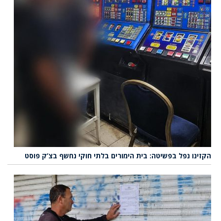
הקזינו נפל בפשיטה: בית הימורים בלתי חוקי נחשף בצ’ק פוסט