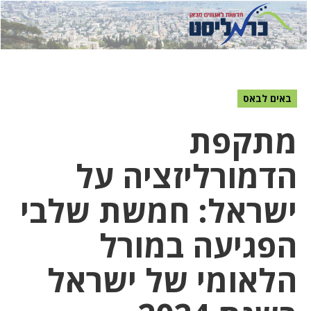
לחץ
לחץ
תפ
כדי
כאן
כדי
לשלוח
דואר
להצט
לוואט
באים לבאס
מתקפת
הדמורליזציה על
ישראל: חמשת שלבי
הפגיעה במורל
הלאומי של ישראל