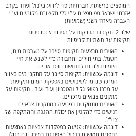
המופצים ברשתות חברתיות כדי לזרוע בלבול ופחד בקרב
אזרחי ישראל מפומפצים ע״י כלי תקשורת מקומיים וע״י
העברה מאחד לשני (שמועות).
שלב 2: תקיפות מדויקות על מטרות אסטרטגיות
תקיפות על תשתיות קריטיות
האויבים מבצעים תקיפות סייבר על מערכות מים,
חשמל, בתי חולים ותחבורה כדי לשבש את חיי
היומיום ולגרום לתחושת חוסר אונים.
דוגמה עכשווית: תקיפות סייבר על מתקני מים באזור
המרכז שגרמו לשיבושים באספקת המים ותקיפות
על מרכז רפואי גליל והטכניון ועוד ועוד . תקיפות על
מתקנים צבאיים מרכזיים:
האויבים מתמקדים בפגיעה במתקנים צבאיים
רגישים כדי להקטין את יכולת ההגנה וההתקפה של
צה"ל.
דוגמה עכשווית: פגיעה במפקדות צבאיות באמצעות
רחפנים חמושים בגבול הצפון גם במירון וגם בגולן