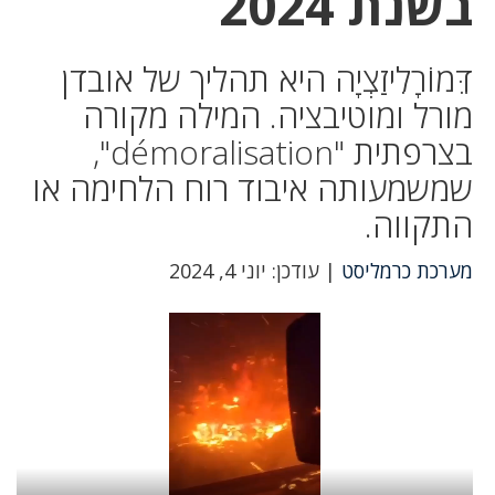
בשנת 2024
דֵּמוֹרָלִיזַצְיָה היא תהליך של אובדן
מורל ומוטיבציה. המילה מקורה
בצרפתית "démoralisation",
שמשמעותה איבוד רוח הלחימה או
התקווה.
מערכת כרמליסט
| עודכן: יוני 4, 2024