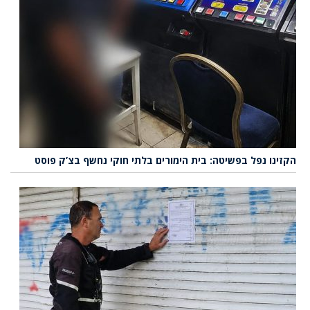
הקזינו נפל בפשיטה: בית הימורים בלתי חוקי נחשף בצ’ק פוסט