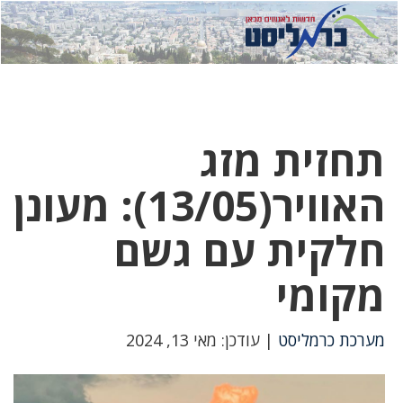
לחץ
לחץ
תפ
כדי
כאן
כדי
לשלוח
דואר
להצט
לוואט
תחזית מזג
האוויר(13/05): מעונן
חלקית עם גשם
מקומי
מערכת כרמליסט
| עודכן: מאי 13, 2024