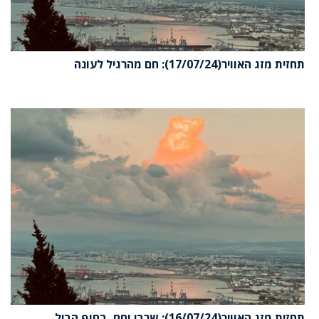
תחזית מזג האוויר(17/07/24): חם מהרגיל לעונה
תחזית מזג האוויר(16/07/24): שרבי וחם, בחוף הביל