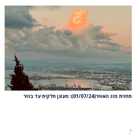
תחזית מזג האוויר(01/07/24): מעונן חלקית עד בהיר
';