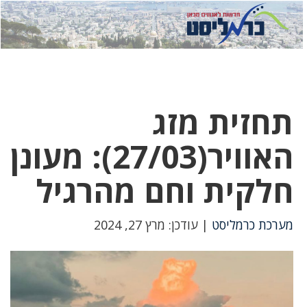
לחץ
לחץ
תפ
כדי
כאן
כדי
לשלוח
דואר
להצט
לוואט
תחזית מזג
האוויר(27/03): מעונן
חלקית וחם מהרגיל
מערכת כרמליסט
| עודכן: מרץ 27, 2024