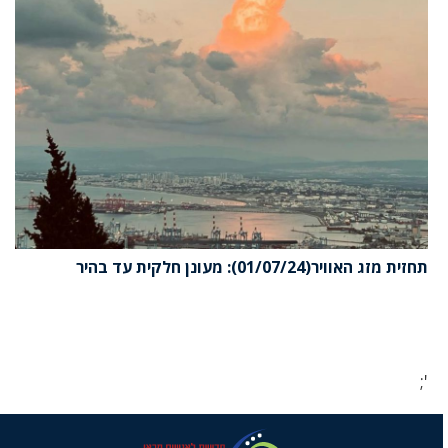
תחזית מזג האוויר(01/07/24): מעונן חלקית עד בהיר
';