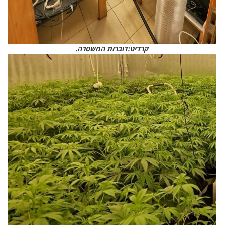
קרדיט:דוברות המשטרה.