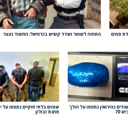
דת סמים
התחזה לשוטר ושדד קשיש בכרמיאל: החשוד נעצר
ודים כהירואין נתפסו על הולך
שוהים בלתי חוקיים נתפסו על יד
ש 70
תחנת זבולון