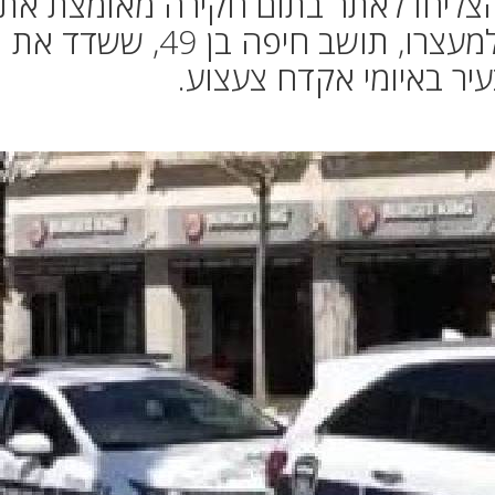
הצליחו לאתר בתום חקירה מאומצת את
החשוד בביצוע השוד ולהביא למעצרו, תושב חיפה בן 49, ששדד את
ר באיומי אקדח צעצוע.