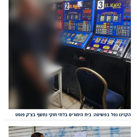
הקזינו נפל בפשיטה: בית הימורים בלתי חוקי נחשף בצ’ק פוסט