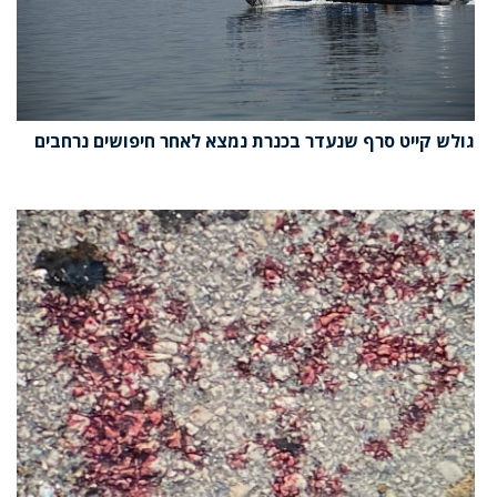
גולש קייט סרף שנעדר בכנרת נמצא לאחר חיפושים נרחבים