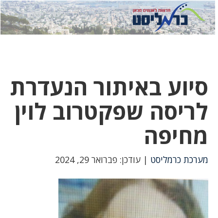
לחץ
לחץ
תפ
כדי
כאן
כדי
לשלוח
דואר
להצט
לוואט
סיוע באיתור הנעדרת
לריסה שפקטרוב לוין
מחיפה
מערכת כרמליסט
| עודכן: פברואר 29, 2024