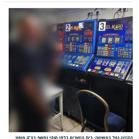
הקזינו נפל בפשיטה: בית הימורים בלתי חוקי נחשף בצ’ק פוסט