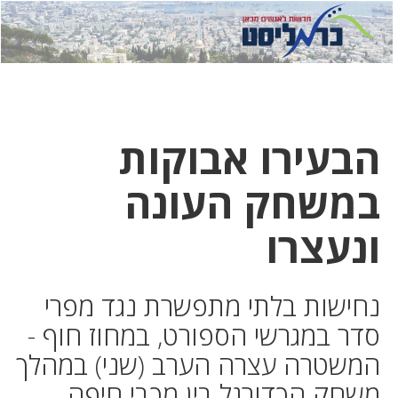
לחץ
לחץ
תפ
כדי
כאן
כדי
לשלוח
דואר
להצט
לוואט
הבעירו אבוקות
במשחק העונה
ונעצרו
נחישות בלתי מתפשרת נגד מפרי
סדר במגרשי הספורט, במחוז חוף -
המשטרה עצרה הערב (שני) במהלך
משחק הכדורגל בין מכבי חיפה