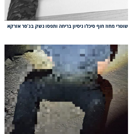
שוטרי מחוז חוף סיכלו ניסיון בריחה ותפסו נשק בג'סר אזרקא