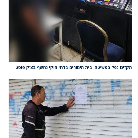
הקזינו נפל בפשיטה: בית הימורים בלתי חוקי נחשף בצ’ק פוסט