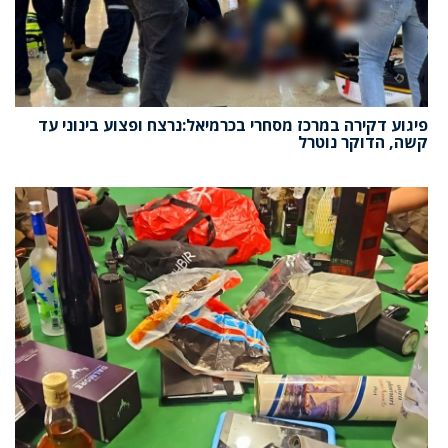
פיגוע דקירה במרכז מסחרי בכרמיאל:נרצח ופצוע בינוני עד
קשה, הדוקר נוטרל