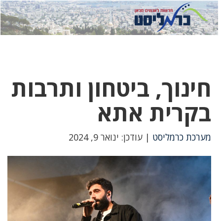
לחץ
לחץ
תפ
כדי
כאן
כדי
לשלוח
דואר
להצט
לוואט
חינוך, ביטחון ותרבות
בקרית אתא
מערכת כרמליסט
| עודכן: ינואר 9, 2024