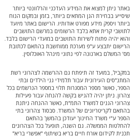
באתר ניתן למצוא את המידע העדכני והרלוונטי ביותר
שיסייע בבחירת הגן המתאים ביותר, בזמן ובמקום הנוח
ביותר ויספק מידע מפורט אודותיו. הרישום באתר מיועד
לתושבי קרית אתא בלבד הרשומים במרשם התושבים
והוא יהיה פתוח לשירות התושבים במועדי הרישום בלבד.
הרישום יתבצע ע"פ מערכת ממוחשבת בהתאם לכתובת
מס' המשלם בארנונה לפי נתוני מינהל האוכלוסין.
במקביל, במועד זה תיפתח גם ההרשמה לצהרוני רשת
המתנ"סים העירונית עבור תלמידי גני הילדים ובתי
הספר, כאשר מספר המסגרות תלוי במספר הנרשמים בכל
צהרון. ניתן יהיה להגיש בקשה להנחה עבור פעילות
צהרוני הגנים למשרד התמ"ת, כאשר ההנחה ניתנת
בהתאם לקריטריונים של המשרד. סבסוד צהרוני בתי
הספר ע"י משרד החינוך יעודכן בהמשך בהתאם
להחלטות הממשלה. גם השנה, תופעל בכל הצהרונים
תכנית לקידום אורח חיים בריא בשיתוף "אפשרי בריא"