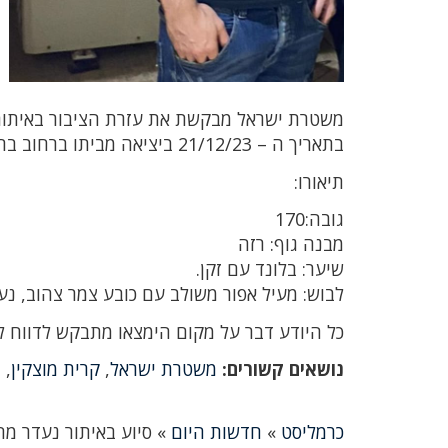
בתאריך ה – 21/12/23 ביציאה מביתו ברחוב בר אילן 5, ומאז נעלמו עקבותיו.
תיאורו:
גובה:170
מבנה גוף: רזה
שיער: בלונד עם זקן.
לבוש: מעיל אפור משולב עם כובע צמר צהוב, נעל
כל היודע דבר על מקום הימצאו מתבקש לדווח למוקד 100 של המשטרה או לתחנת זבולון, בטלפון
נושאים קשורים:
משטרת ישראל
,
קרית מוצקין
,
נ
כרמליסט
»
חדשות היום
»
סיוע באיתור נעדר מה