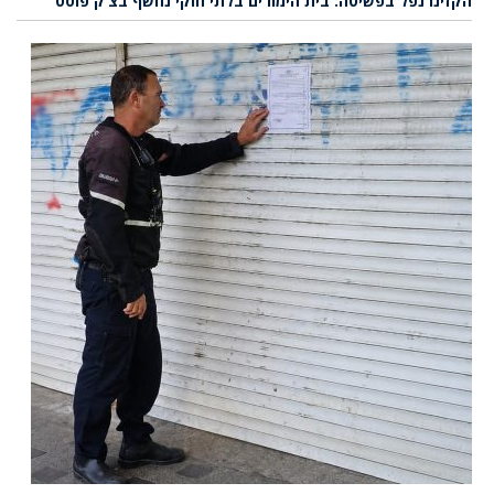
הקזינו נפל בפשיטה: בית הימורים בלתי חוקי נחשף בצ’ק פוסט