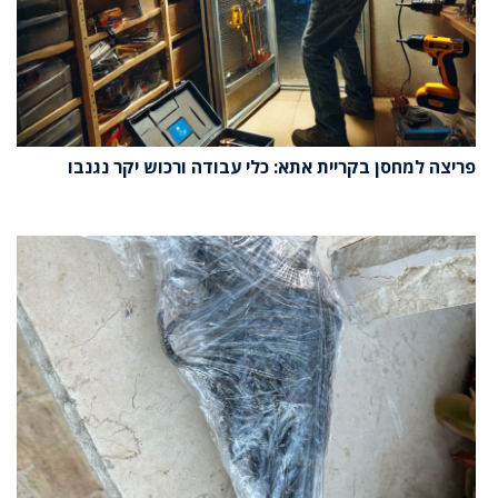
פריצה למחסן בקריית אתא: כלי עבודה ורכוש יקר נגנבו