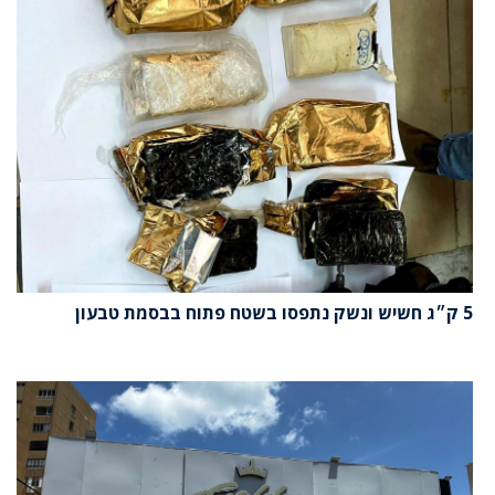
5 ק״ג חשיש ונשק נתפסו בשטח פתוח בבסמת טבעון