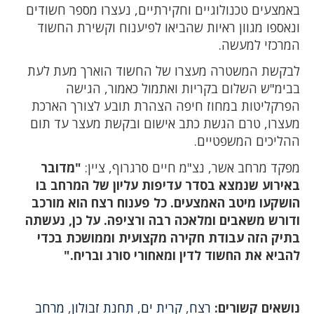
באמצעים טכנולוגיים וחקירתיים, נעצרו מספר חשודים
ונאספו מגוון ראיות שהביאו לפיענוח וקשירת החשוד
המרכזי למעשה.
לבקשת המשטרה מעצרו של החשוד הוארך מעת לעת
בבימ"ש השלום בקריות ואתמול כאמור, הגישה
הפרקליטות במחוז חיפה הצהרת תובע לצורך הארכת
מעצרו, טרם הגשת כתב אישום ובקשת מעצר עד תום
ההליכים המשפטיים.
מפקד מרחב אשר, נצ"מ חיים סרגרוף, ציין:
"מדובר
באירוע שנמצא בסדר עדיפות עליון של המרחב בו
הושקעו מיטב האמצעים. כל פענוח רצח הוא מורכב
ודורש משאבים ומלאכה רבה ורציפה. על כן, נעשתה
בתיק הזה עבודת חקירה מקצועית וממושכת בכדי
להביא את החשוד לדין ומאחורי סורג ובריח."
נושאים קשורים:
רצח
,
קרית ים
,
תחנת זבולון
,
מרחב