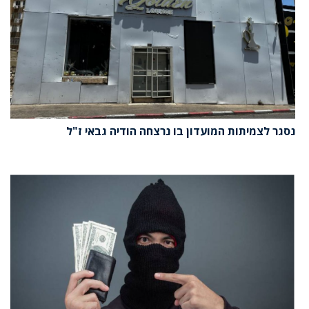
נסגר לצמיתות המועדון בו נרצחה הודיה גבאי ז"ל