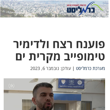
לחץ
לחץ
תפ
כדי
כאן
כדי
לשלוח
דואר
להצט
לוואט
פוענח רצח ולדימיר
טימופייב מקרית ים
מערכת כרמליסט
| עודכן: נובמבר 6, 2023