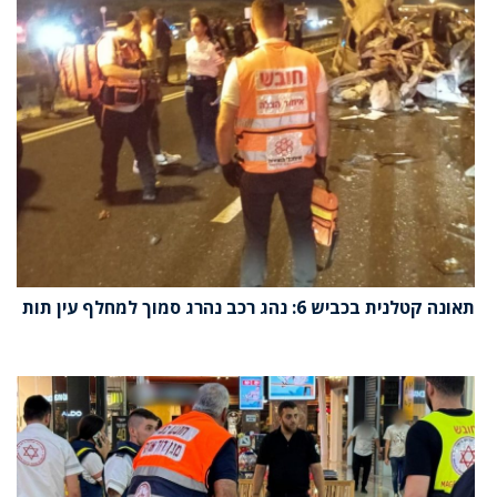
תאונה קטלנית בכביש 6: נהג רכב נהרג סמוך למחלף עין תות