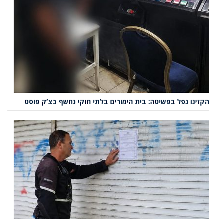
הקזינו נפל בפשיטה: בית הימורים בלתי חוקי נחשף בצ’ק פוסט