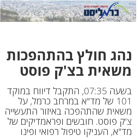
לחץ
לחץ
תפ
כדי
כאן
כדי
לשלוח
דואר
להצט
לוואט
נהג חולץ בהתהפכות
משאית בצ'ק פוסט
בשעה 07:35, התקבל דיווח במוקד
101 של מד"א במרחב כרמל, על
משאית שהתהפכה באיזור התעשייה
צ'ק פוסט. חובשים ופראמדיקים של
מד"א, העניקו טיפול רפואי ופינו