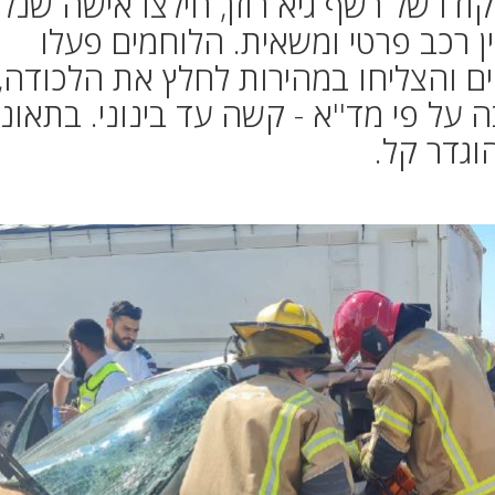
דו של רשף גיא רוזן, חילצו אישה שנל
ן רכב פרטי ומשאית. הלוחמים פעלו
ם והצליחו במהירות לחלץ את הלכודה,
על פי מד''א - קשה עד בינוני. בתאונ
וגדר קל.