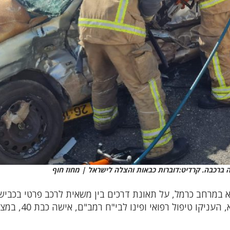
ברכבה. קרדיט:דוברות כבאות והצלה לישראל | מחוז חוף
סמוך לצומת אורן. חובשים ופראמדיקים של מד"א, העניקו טיפול רפואי ופינו לבי"ח רמב"