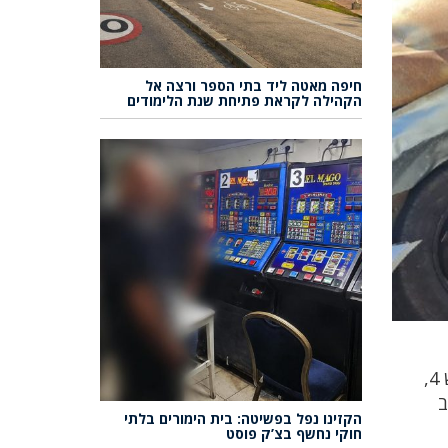
חיפה מאטה ליד בתי הספר ורצה אל
הקהילה לקראת פתיחת שנת הלימודים
בשעה 13:04 התקבל דיווח במוקד 101 של מד"א במרחב כרמל, על תאונת דרכים בין משאית לרכב פרטי בכביש 4,
ם, אישה כבת 40, במצב
הקזינו נפל בפשיטה: בית הימורים בלתי
חוקי נחשף בצ’ק פוסט