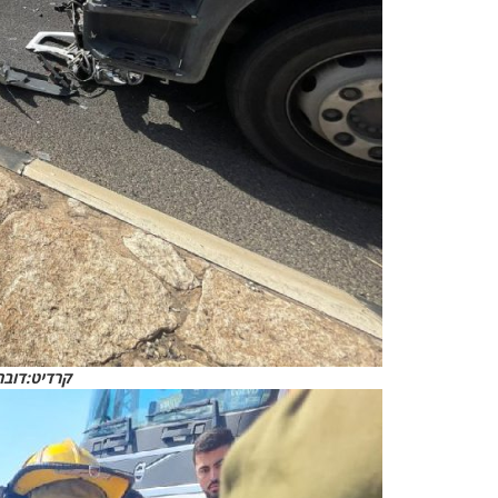
קרדיט:דובר