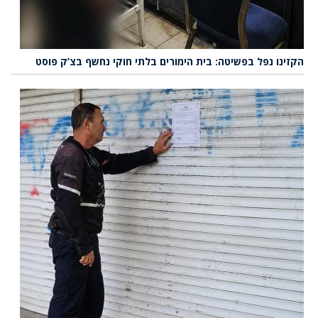
הקזינו נפל בפשיטה: בית הימורים בלתי חוקי נחשף בצ’ק פוסט