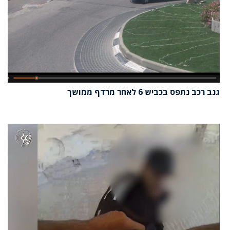
גנב רכב נתפס בכביש 6 לאחר מרדף ממושך