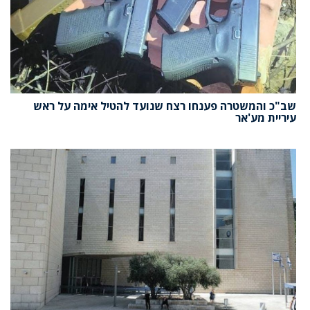
שב"כ והמשטרה פענחו רצח שנועד להטיל אימה על ראש
עיריית מע'אר