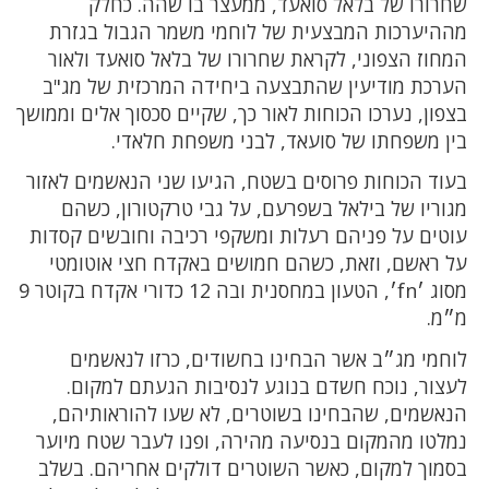
שחרורו של בלאל סואעד, ממעצר בו שהה. כחלק
מההיערכות המבצעית של לוחמי משמר הגבול בגזרת
המחוז הצפוני, לקראת שחרורו של בלאל סואעד ולאור
הערכת מודיעין שהתבצעה ביחידה המרכזית של מג"ב
בצפון, נערכו הכוחות לאור כך, שקיים סכסוך אלים וממושך
בין משפחתו של סועאד, לבני משפחת חלאדי.
בעוד הכוחות פרוסים בשטח, הגיעו שני הנאשמים לאזור
מגוריו של בילאל בשפרעם, על גבי טרקטורון, כשהם
עוטים על פניהם רעלות ומשקפי רכיבה וחובשים קסדות
על ראשם, וזאת, כשהם חמושים באקדח חצי אוטומטי
מסוג ׳fn׳, הטעון במחסנית ובה 12 כדורי אקדח בקוטר 9
מ״מ.
לוחמי מג״ב אשר הבחינו בחשודים, כרזו לנאשמים
לעצור, נוכח חשדם בנוגע לנסיבות הגעתם למקום.
הנאשמים, שהבחינו בשוטרים, לא שעו להוראותיהם,
נמלטו מהמקום בנסיעה מהירה, ופנו לעבר שטח מיוער
בסמוך למקום, כאשר השוטרים דולקים אחריהם. בשלב