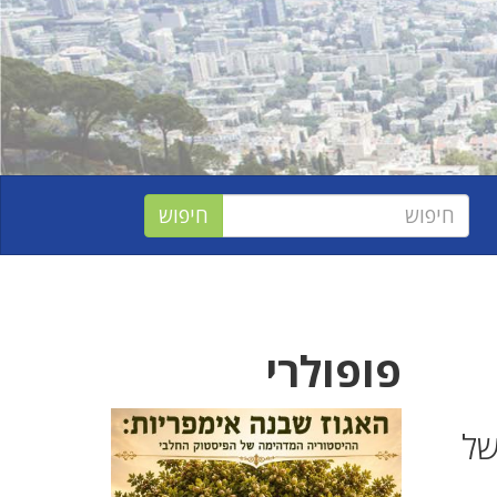
פופולרי
של