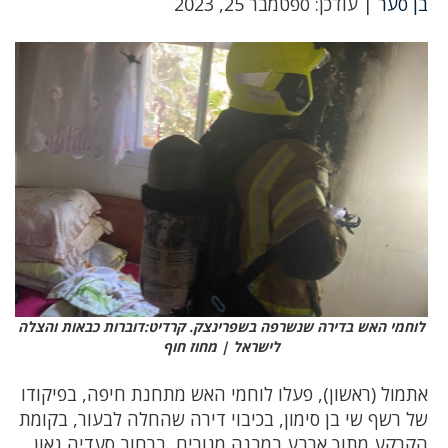
בן סער
| עודכן: ספטמבר 25, 2023
לוחמי האש בדירה שנשרפה בשפרינצק. קרדיט:דוברות כבאות והצלה
לישראל | מחוז חוף
אתמול (ראשון), פעלו לוחמי האש מתחנת חיפה, בפיקודו
של רשף שי בן סימון, בכיבוי דירה שהחלה לבעור, בקומת
הקרקע מתוך ארבע במבנה מגורים, ברחוב סעדיה גאון