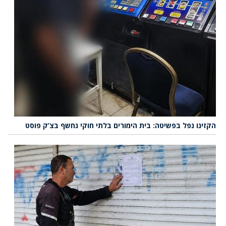
הקזינו נפל בפשיטה: בית הימורים בלתי חוקי נחשף בצ’ק פוסט