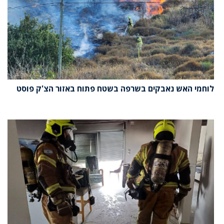
לוחמי האש נאבקים בשרפה בשטח פתוח באזור הצ'ק פוסט