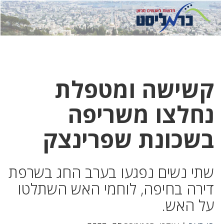
לחץ
לחץ
תפ
כדי
כאן
כדי
לשלוח
דואר
להצט
לוואט
קשישה ומטפלת
נחלצו משריפה
בשכונת שפרינצק
שתי נשים נפגעו בערב החג בשרפת
דירה בחיפה, לוחמי האש השתלטו
על האש.