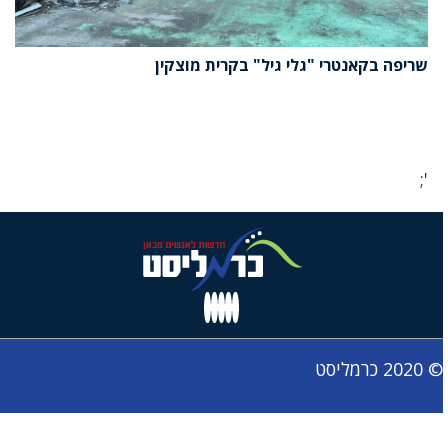
שריפה בקאנטרי "גלי גיל" בקרית מוצקין
';
© 2020 כרמליסט