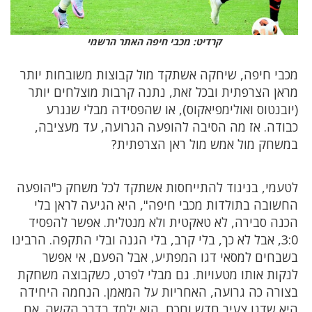
קרדיט: מכבי חיפה האתר הרשמי
מכבי חיפה, שיחקה אשתקד מול קבוצות משובחות יותר
מראן הצרפתית ובכל זאת, נתנה קרבות מוצלחים יותר
(יובנטוס ואולימפיאקוס), או שהפסידה מבלי שנגרע
כבודה. אז מה הסיבה להופעה הגרועה, עד מעציבה,
במשחק מול אמש מול ראן הצרפתית?
לטעמי, בניגוד להתייחסות אשתקד לכל משחק כ"הופעה
החשובה בתולדות מכבי חיפה", היא הגיעה לראן בלי
הכנה סבירה, לא טאקטית ולא מנטלית. אפשר להפסיד
3:0, אבל לא כך, בלי קרב, בלי הגנה ובלי התקפה. הרבינו
בשבחים למסאי דגו המפתיע, אבל הפעם, אי אפשר
לנקות אותו מטעויות. גם מבלי לפרט, כשקבוצה משחקת
בצורה כה גרועה, האחריות על המאמן. הנחמה היחידה
היא שדגו צעיר,חדש וחכם, הוא ילמד בדרך הקשה. אם