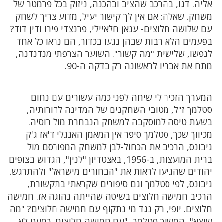
אליה. דגו, בהרכב שהציב ובהכנה, ניזוק בכל פרמטר של
משחק. שאלה: אם אין לך קישור יעיל, מדוע צריך לשחק
עם שלושה חלוצים- ענאן חלאיילי, פרנצדי פירו ודין דוד?
בפעמים הלא רבות שבהן נגעו בכדור, הם נראו כל אחד
לנפשו, שלישית "מה קשור". השוער הצרפתי מנדנדנה,
מתח את אבריו לראשונה רק בדקה ה-90.
המערך הזכיר לי שיחה לפני כמה עשורים עם נחום
סטלמך ז"ל, מטובי השחקנים של המדינה לדורותיה,
בשעת טיסה למוסקבה למשחק הנבחרת מול רוסיה.
מכיווך שכך, סטלמך סיפר אין המאמן האנגלי ד'אז ג'ק
גיבונס, הרכיב את הכחול-לבן למשחק המפורסם מול
ברית המועצות, ב-1956, באצטדיון "לנין", הגדוש בצופים
יהודים שהגיעו לראות את "הבחורים מישראל" ולהתרגש.
גיבונס, לפי סטלמך וגם סיפורים שקראתי בתקשורת,
הרכיב חמישה חלוצים בשיטה שהייתה נהוגה אז. חמישה
חלוצים. יופי, רק נגד מי נתקוף עם חמישה חלוצים? "מה
שיצא", המשיך סטלמך, "עם חמישה חלוצים, כמעט לא