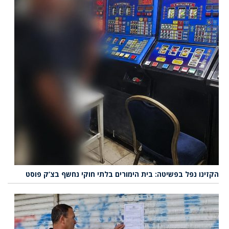
הקזינו נפל בפשיטה: בית הימורים בלתי חוקי נחשף בצ’ק פוסט