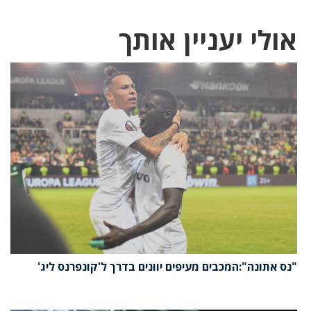
אולי יעניין אותך
"נס אתונה":המכבים מעיפים יוונים בדרך ל'קונפרנס ליג'